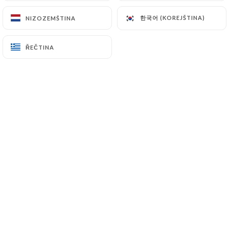
한국어 (KOREJŠTINA)
한국어 (KOREJŠTINA)
NIZOZEMŠTINA
NIZOZEMŠTINA
Hodnotil uživatel Maxime B.
M
ŘEČTINA
ŘEČTINA
5/5
29/06/2026
•
09:54
Hodnotil uživatel Maëlys A.
M
5/5
C’était délicieux, sushis préparés sous nos
yeux, plein de choix en chaud et de très
bon desserts variés ce qui est rare dans les
restaurants japonais (crème brûlée,
verrines spéculos vanille coulis de fraise,
mousse au chocolat, salade de fruits,
mochis….) prix raisonnable à volonté en
semaine !