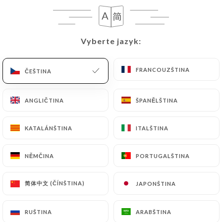
CS
NABÍDKA
Vyberte jazyk:
Vyberte jazyk:
FRANCOUZŠTINA
FRANCOUZŠTINA
ČEŠTINA
ČEŠTINA
/
DOMŮ
RECENZE
ANGLIČTINA
ANGLIČTINA
ŠPANĚLŠTINA
ŠPANĚLŠTINA
Recenze
KATALÁNŠTINA
KATALÁNŠTINA
ITALŠTINA
ITALŠTINA
NĚMČINA
NĚMČINA
PORTUGALŠTINA
PORTUGALŠTINA
205 recenze společnosti Uniiti
简体中文 (ČÍNŠTINA)
简体中文 (ČÍNŠTINA)
JAPONŠTINA
JAPONŠTINA
4.6 / 5
RUŠTINA
RUŠTINA
ARABŠTINA
ARABŠTINA
100% skutečné, ověřené recenze.