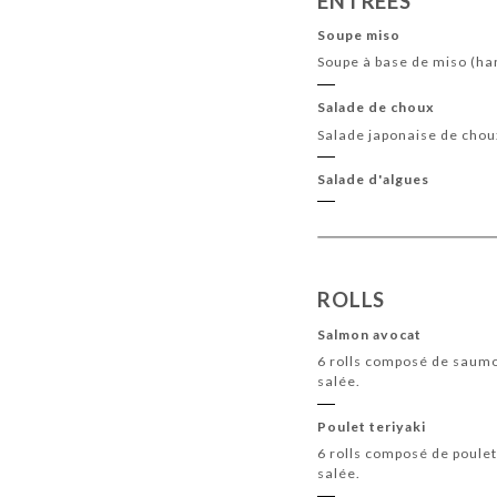
ENTRÉES
Soupe miso
Soupe à base de miso (har
Salade de choux
Salade japonaise de chou
Salade d'algues
ROLLS
Salmon avocat
6 rolls composé de saum
salée.
Poulet teriyaki
6 rolls composé de poulet
salée.