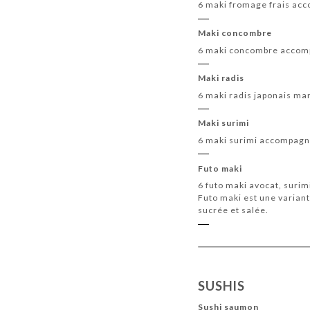
6 maki fromage frais acc
Maki concombre
6 maki concombre accomp
Maki radis
6 maki radis japonais ma
Maki surimi
6 maki surimi accompagn
Futo maki
6 futo maki avocat, suri
Futo maki est une varian
sucrée et salée.
SUSHIS
Sushi saumon