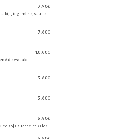
7.90€
asabi, gingembre, sauce
7.80€
10.80€
gné de wasabi,
5.80€
5.80€
5.80€
ce soja sucrée et salée
5.80€