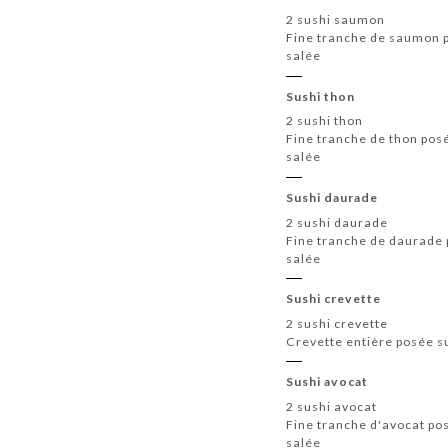
2 sushi saumon
Fine tranche de saumon p
salée
Sushi thon
2 sushi thon
Fine tranche de thon pos
salée
Sushi daurade
2 sushi daurade
Fine tranche de daurade 
salée
Sushi crevette
2 sushi crevette
Crevette entière posée s
Sushi avocat
2 sushi avocat
Fine tranche d'avocat po
salée