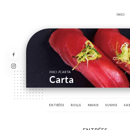
INICI
/
INICI
CARTA
Carta
ENTRÉES
ROLLS
MAKIS
SUSHIS
SAS
SAUCES ET BAGUETTES
BOISSONS
BIÈRE