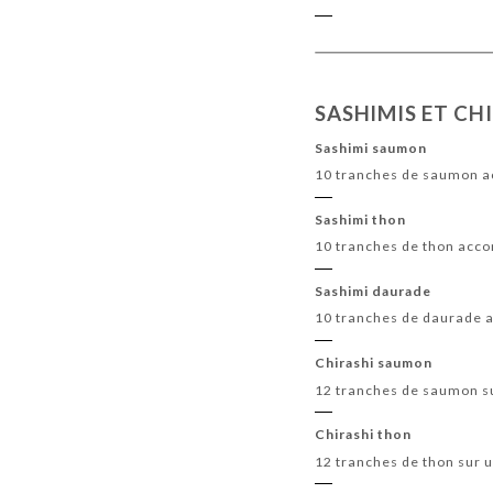
SASHIMIS ET CH
Sashimi saumon
10 tranches de saumon a
Sashimi thon
10 tranches de thon acco
Sashimi daurade
10 tranches de daurade 
Chirashi saumon
12 tranches de saumon su
Chirashi thon
12 tranches de thon sur u