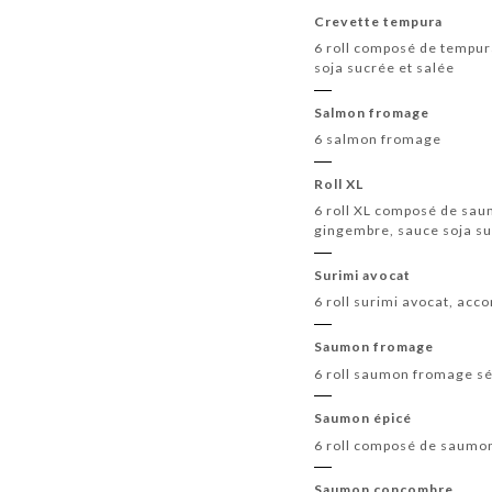
Crevette tempura
6 roll composé de tempur
soja sucrée et salée
Salmon fromage
6 salmon fromage
Roll XL
6 roll XL composé de sau
gingembre, sauce soja su
Surimi avocat
6 roll surimi avocat, ac
Saumon fromage
6 roll saumon fromage 
Saumon épicé
6 roll composé de saumo
Saumon concombre