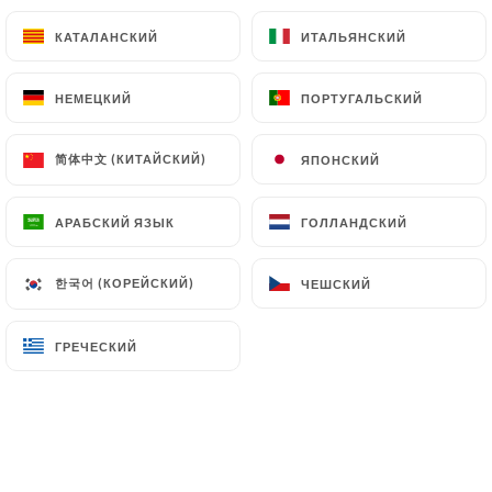
КАТАЛАНСКИЙ
КАТАЛАНСКИЙ
ИТАЛЬЯНСКИЙ
ИТАЛЬЯНСКИЙ
Sashimi thon
10 tranches de thon accompagné de wasabi,
НЕМЕЦКИЙ
НЕМЕЦКИЙ
ПОРТУГАЛЬСКИЙ
ПОРТУГАЛЬСКИЙ
gingembre, sauce soja sucrée et salée
13.80€
简体中文 (КИТАЙСКИЙ)
简体中文 (КИТАЙСКИЙ)
ЯПОНСКИЙ
ЯПОНСКИЙ
Sashimi daurade
АРАБСКИЙ ЯЗЫК
АРАБСКИЙ ЯЗЫК
ГОЛЛАНДСКИЙ
ГОЛЛАНДСКИЙ
10 tranches de daurade accompagné de wasabi,
gingembre, sauce soja sucrée et salée
한국어 (КОРЕЙСКИЙ)
한국어 (КОРЕЙСКИЙ)
ЧЕШСКИЙ
ЧЕШСКИЙ
13.80€
Chirashi saumon
ГРЕЧЕСКИЙ
ГРЕЧЕСКИЙ
12 tranches de saumon sur un lit de riz vinaigré
accompagné de wasabi, gingembre, sauce soja
sucrée et salée
14.80€