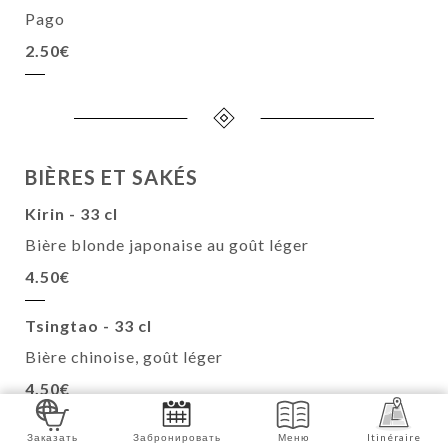
Pago
2.50€
BIÈRES ET SAKÉS
Kirin - 33 cl
Bière blonde japonaise au goût léger
4.50€
Tsingtao - 33 cl
Bière chinoise, goût léger
4.50€
Saké
Заказать
Забронировать
Меню
Itinéraire